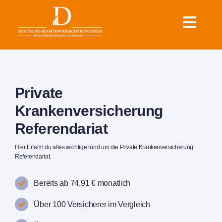
Zum
Inhalt
Toggl
springen
Navig
Krankenversicherung für
Beamte
Private
Dienstunfähigkeit & Rente
Krankenversicherung
Referendariat
für Beamte
Hier Erfährt du alles wichtige rund um die Private Krankenversicherung
Sonstige Versicherungen
Referendariat.
für Beamte
Bereits ab 74,91 € monatlich
Über 100 Versicherer im Vergleich
Ratgeber