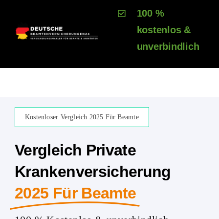
Zum
100 %
Inhalt
kostenlos &
springen
unverbindlich
Kostenloser Vergleich 2025 Für Beamte
Vergleich Private
Krankenversicherung
2025 Für Beamte