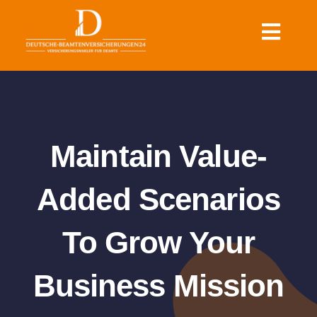
Zum
Inhalt
Toggl
springen
Navig
Krankenversicherung für
Beamte
Dienstunfähigkeit & Rente
Maintain Value-
für Beamte
Added Scenarios
Sonstige Versicherungen
To Grow Your
für Beamte
Business Mission
Ratgeber