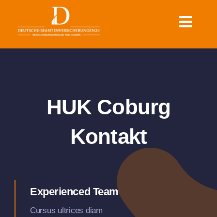
Zum
Inhalt
Toggl
springen
Navig
Krankenversicherung für
Beamte
Dienstunfähigkeit & Rente
HUK Coburg
für Beamte
Kontakt
Sonstige Versicherungen
für Beamte
Experienced Team
Ratgeber
Cursus ultrices diam